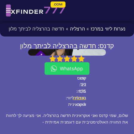
COM.
777
XFINDER
נערות ליווי במרכז
»
הרצליה
» חדשה בהרצליה לביתך מלון
קדנס: חדשה בהרצליה לביתך מלון
fixed
[/fixed]
*
*
P
5
4
3
2
1
V
I
WhatsApp
שם:
קדנס
22
גיל:
175
גוֹבַה:
הרצליה
נערות ליווי:
לאום:
אוקראינית
שלום, שמי קדנס ואני אוקראינית חדשה בהרצליה. אני מציעה לך לחוות
את החוויה האולטימטיבית עם דוגמנית אמיתית -