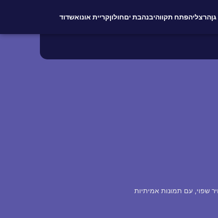
גן
הרצליה
פתח תקווה
יבנה
בת ים
חולון
קריית אונו
אשדוד
יר שפוי, עם תמונות אמיתיות