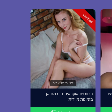
verified
ליווי ב־תל אביב
יו
ברונטית אוקראינית ברמת-גן
בזמינות מיידית