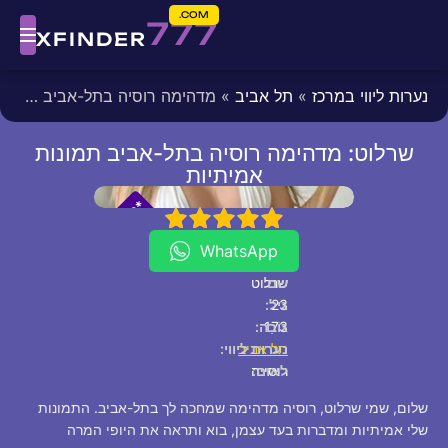
COM.
777
XFINDER
נערות ליווי במרכז
»
תל אביב
» מדהימה רוסיה בתל-אביב תמונות אמיתיות
שרלוט: מדהימה רוסיה בתל-אביב תמונות
אמיתיות
fixed
[/fixed]
*
*
P
5
4
3
2
1
V
I
WhatsApp
שם:
שרלוט
23
גיל:
173
גוֹבַה:
תל אביב
נערות ליווי:
לאום:
רוסייה
שלום, שמי שרלוט, רוסיה מדהימה שמחכה לך בתל-אביב. התמונות
שלי אמיתיות ומדברות בעד עצמן, בוא ותראה את היופי המרה