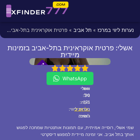
COM.
777
XFINDER
נערות ליווי במרכז
»
תל אביב
» פרטית אוקראינית בתל-אביב בזמינות מיידית
אשלי: פרטית אוקראינית בתל-אביב בזמינות
מיידית
fixed
[/fixed]
*
*
P
5
4
3
2
1
V
I
WhatsApp
שם:
אשלי
30
גיל:
171
גוֹבַה:
תל אביב
נערות ליווי:
לאום:
רוסייה
שמי אשלי, רוסייה אמיתית, עם תמונות אותנטיות שמחכה לפגוש
אותך בתל אביב. אני זמינה מיידית למפגש דיסקרטי