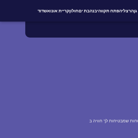
גן
הרצליה
פתח תקווה
יבנה
בת ים
חולון
קריית אונו
אשדוד
חות שמבטיחות לך חוויה ב