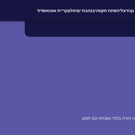
גן
הרצליה
פתח תקווה
יבנה
בת ים
חולון
קריית אונו
אשדוד
ה חוויה בלתי נשכחת עם תמונ