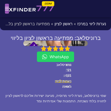
COM.
777
XFINDER
נערות ליווי במרכז
»
ראשון לציון
» מפתיעה בראשון לציון בליווי
ברוניסלאב: מפתיעה בראשון לציון בליווי
fixed
[/fixed]
*
*
P
5
4
3
2
1
V
I
WhatsApp
שם:
ברוניסלאב
21
גיל:
171
גוֹבַה:
ראשון לציון
נערות ליווי:
לאום:
רוסייה
שמי ברוניסלאב, נערת ליווי מרוסיה, מגיעה ישירות אליכם לראשון לציון
לחוויה בלתי נשכחת. התמונות שלי אמיתיות ומד