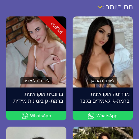
חם ביותר :
verified
ליווי ב־רמת גן
ליווי ב־תל אביב
מדהימה אוקראינית
ברונטית אוקראינית
ברמת-גן לאמידים בלבד
ברמת-גן בזמינות מיידית
WhatsApp
WhatsApp