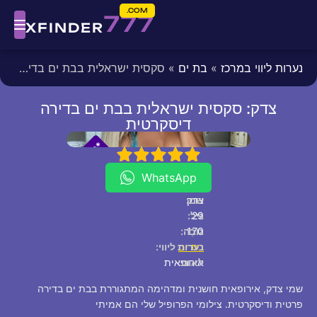
COM.
777
XFINDER
נערות ליווי במרכז
»
בת ים
» סקסית ישראלית בבת ים בדירה דיסקרטית
צדק: סקסית ישראלית בבת ים בדירה
דיסקרטית
fixed
[/fixed]
*
*
P
5
4
3
2
1
V
I
WhatsApp
צדק
שם:
29
גיל:
170
גוֹבַה:
בת ים
נערות ליווי:
לאום:
אירופאית
שמי צדק, אירופאית חושנית ומדהימה המתגוררת בבת ים בדירה
פרטית ודיסקרטית. צילומי הפרופיל שלי הם אמיתי