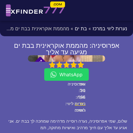
COM.
777
XFINDER
נערות ליווי במרכז
»
בת ים
» מהממת אוקראינית בבת ים מגיעה עד אליך
אפרוסיניה: מהממת אוקראינית בבת ים
מגיעה עד אליך
fixed
[/fixed]
*
*
P
5
4
3
2
1
V
I
WhatsApp
שם:
אפרוסיניה
30
גיל:
166
גוֹבַה:
בת ים
נערות ליווי:
לאום:
רוסייה
שלום, שמי אפרוסיניה, נערה רוסייה מדהימה שמחכה לך בבת ים. אני
אגיע עד אליך עם חיוך מרהיב ואישיות מתוקה, תמ