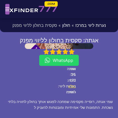
COM.
777
XFINDER
נערות ליווי במרכז
»
חולון
» סקסית בחולון לליווי מפנק
אגתה: סקסית בחולון לליווי מפנק
fixed
[/fixed]
*
*
P
5
4
3
2
1
V
I
WhatsApp
שם:
אגתה
25
גיל:
172
גוֹבַה:
חולון
נערות ליווי:
לאום:
רוסייה
שמי אגתה, רוסייה מקסימה שמחכה לפגוש אותך בחולון לחוויה בלתי
נשכחת. התמונות שלי אמיתיות ומובטחות להעניק ל