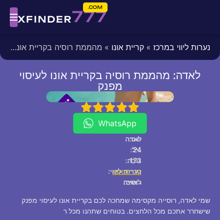
COM.
777
XFINDER
נערות ליווי במרכז
»
קריית אונו
» מהממת רוסיה בקריית אונו לעיסוי מפנק
לאדה: מהממת רוסיה בקריית אונו לעיסוי
מפנק
fixed
[/fixed]
*
*
P
5
4
3
2
1
V
I
WhatsApp
שם:
לאדה
24
גיל:
173
גוֹבַה:
קריית אונו
נערות ליווי:
לאום:
רוסייה
שמי לאדה, רוסייה מקסימה שמחכה לכם בקריית אונו לעיסוי מפנק
שישחרר אתכם מכל הלחצים. בטוחים שתהנו מכל ר