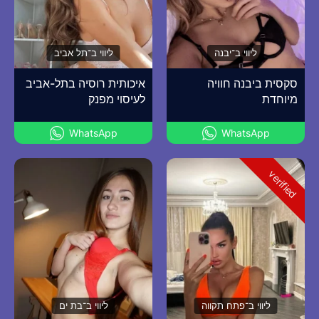
ליווי ב־יבנה
ליווי ב־תל אביב
סקסית ביבנה חוויה
איכותית רוסיה בתל-אביב
מיוחדת
לעיסוי מפנק
WhatsApp
WhatsApp
verified
ליווי ב־פתח תקווה
ליווי ב־בת ים