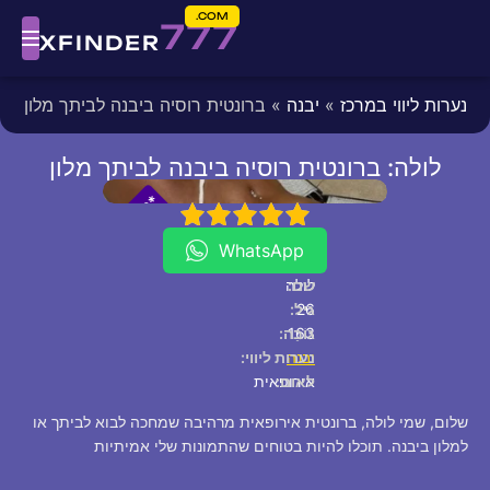
COM.
777
XFINDER
נערות ליווי במרכז
»
יבנה
» ברונטית רוסיה ביבנה לביתך מלון
לולה: ברונטית רוסיה ביבנה לביתך מלון
fixed
[/fixed]
*
*
P
5
4
3
2
1
V
I
WhatsApp
שם:
לולה
26
גיל:
163
גוֹבַה:
יבנה
נערות ליווי:
לאום:
אירופאית
שלום, שמי לולה, ברונטית אירופאית מרהיבה שמחכה לבוא לביתך או
למלון ביבנה. תוכלו להיות בטוחים שהתמונות שלי אמיתיות