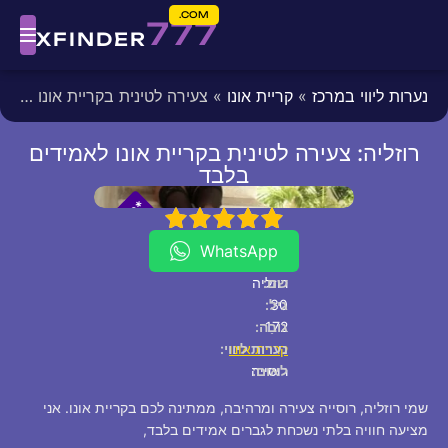
COM.
777
XFINDER
נערות ליווי במרכז
»
קריית אונו
» צעירה לטינית בקריית אונו לאמידים בלבד
רוזליה: צעירה לטינית בקריית אונו לאמידים
בלבד
fixed
[/fixed]
*
*
P
5
4
3
2
1
V
I
WhatsApp
שם:
רוזליה
30
גיל:
172
גוֹבַה:
קריית אונו
נערות ליווי:
לאום:
רוסייה
שמי רוזליה, רוסייה צעירה ומרהיבה, ממתינה לכם בקריית אונו. אני
מציעה חוויה בלתי נשכחת לגברים אמידים בלבד,