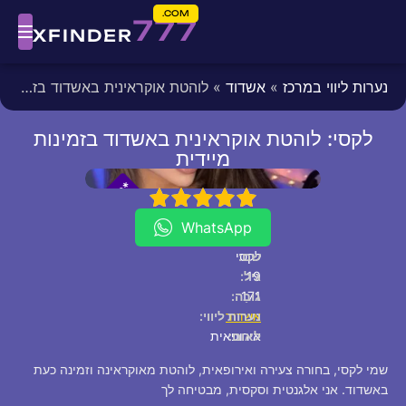
COM.
777
XFINDER
נערות ליווי במרכז
»
אשדוד
» לוהטת אוקראינית באשדוד בזמינות מיידית
לקסי: לוהטת אוקראינית באשדוד בזמינות
מיידית
fixed
[/fixed]
*
*
P
5
4
3
2
1
V
I
WhatsApp
שם:
לקסי
19
גיל:
171
גוֹבַה:
אשדוד
נערות ליווי:
לאום:
אירופאית
שמי לקסי, בחורה צעירה ואירופאית, לוהטת מאוקראינה וזמינה כעת
באשדוד. אני אלגנטית וסקסית, מבטיחה לך