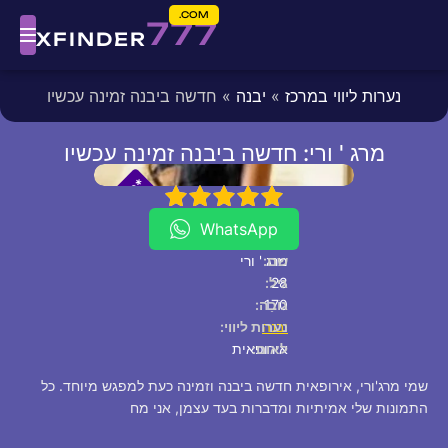
COM.
777
XFINDER
נערות ליווי במרכז
»
יבנה
» חדשה ביבנה זמינה עכשיו
מרג ' ורי: חדשה ביבנה זמינה עכשיו
fixed
[/fixed]
*
*
P
5
4
3
2
1
V
I
WhatsApp
שם:
מרג ' ורי
28
גיל:
170
גוֹבַה:
יבנה
נערות ליווי:
לאום:
אירופאית
שמי מרג'ורי, אירופאית חדשה ביבנה וזמינה כעת למפגש מיוחד. כל
התמונות שלי אמיתיות ומדברות בעד עצמן, אני מח