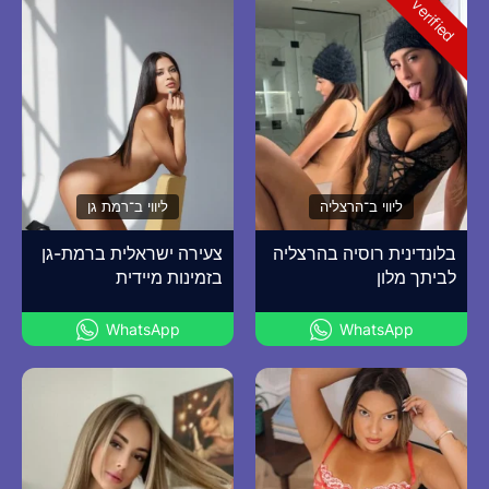
verified
ליווי ב־הרצליה
ליווי ב־רמת גן
בלונדינית רוסיה בהרצליה
צעירה ישראלית ברמת-גן
לביתך מלון
בזמינות מיידית
WhatsApp
WhatsApp