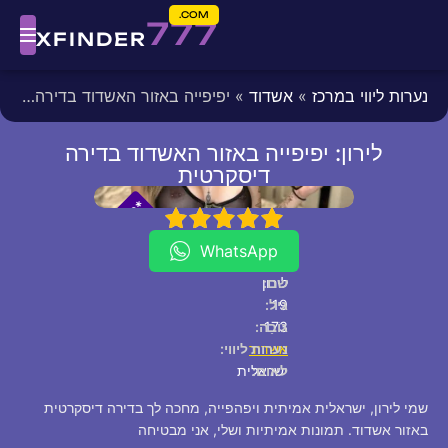
COM.
777
XFINDER
נערות ליווי במרכז
»
אשדוד
» יפיפייה באזור האשדוד בדירה דיסקרטית
לירון: יפיפייה באזור האשדוד בדירה
דיסקרטית
fixed
[/fixed]
*
*
P
5
4
3
2
1
V
I
WhatsApp
שם:
לירון
19
גיל:
173
גוֹבַה:
אשדוד
נערות ליווי:
לאום:
ישראלית
שמי לירון, ישראלית אמיתית ויפהפייה, מחכה לך בדירה דיסקרטית
באזור אשדוד. תמונות אמיתיות ושלי, אני מבטיחה