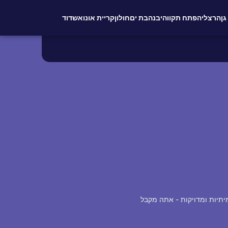
גן
הרצליה
פתח תקווה
יבנה
בת ים
חולון
קריית אונו
אשדוד
מיתיות ומדויקות - אתה מקבל