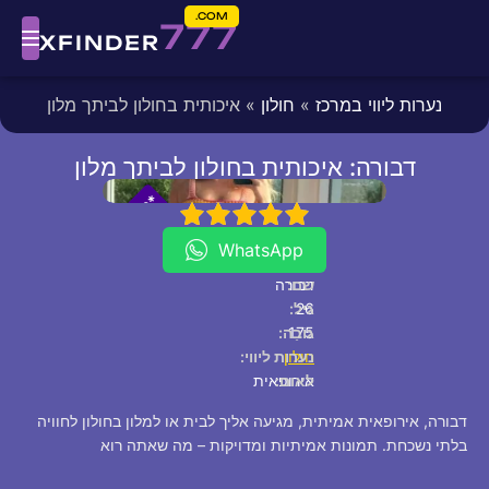
COM.
777
XFINDER
נערות ליווי במרכז
»
חולון
» איכותית בחולון לביתך מלון
דבורה: איכותית בחולון לביתך מלון
fixed
[/fixed]
*
*
P
5
4
3
2
1
V
I
WhatsApp
שם:
דבורה
26
גיל:
175
גוֹבַה:
חולון
נערות ליווי:
לאום:
אירופאית
דבורה, אירופאית אמיתית, מגיעה אליך לבית או למלון בחולון לחוויה
בלתי נשכחת. תמונות אמיתיות ומדויקות – מה שאתה רוא