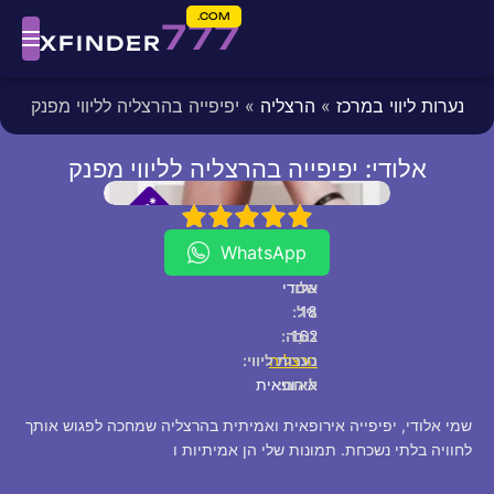
COM.
777
XFINDER
נערות ליווי במרכז
»
הרצליה
» יפיפייה בהרצליה לליווי מפנק
אלודי: יפיפייה בהרצליה לליווי מפנק
fixed
[/fixed]
*
*
P
5
4
3
2
1
V
I
WhatsApp
שם:
אלודי
18
גיל:
162
גוֹבַה:
הרצליה
נערות ליווי:
לאום:
אירופאית
שמי אלודי, יפיפייה אירופאית ואמיתית בהרצליה שמחכה לפגוש אותך
לחוויה בלתי נשכחת. תמונות שלי הן אמיתיות ו